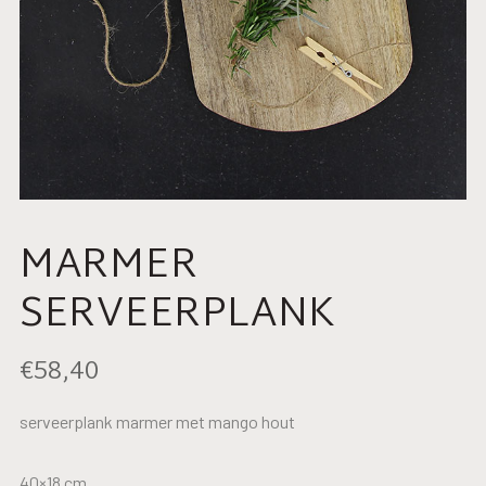
MARMER
SERVEERPLANK
€
58,40
serveerplank marmer met mango hout
40×18 cm